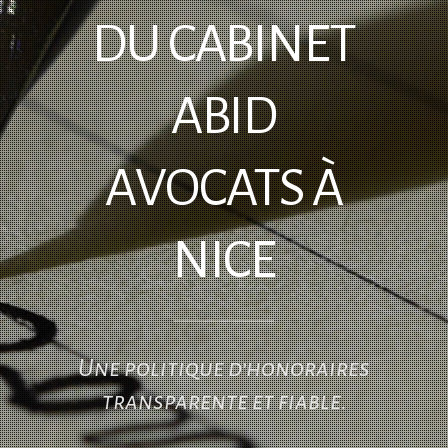
DU CABINET
ABID
AVOCATS À
NICE
Une politique d’honoraires
transparente et fiable.