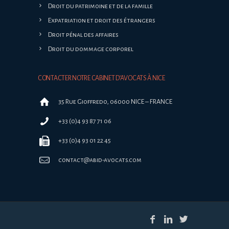
Droit du patrimoine et de la famille
Expatriation et droit des étrangers
Droit pénal des affaires
Droit du dommage corporel
CONTACTER NOTRE CABINET D’AVOCATS À NICE
35 Rue Gioffredo, 06000 NICE – FRANCE
+33 (0)4 93 87 71 06
+33 (0)4 93 01 22 45
contact@abid-avocats.com